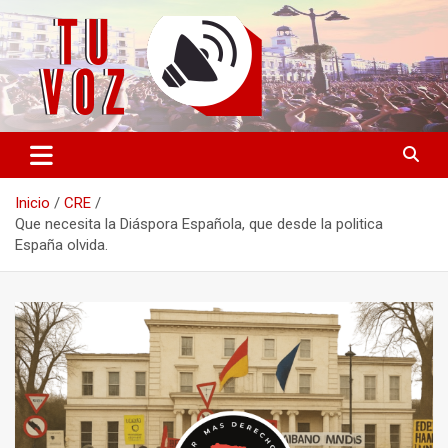
Saltar
al
contenido
Información PLURAL y LIBRE
TU VOZ
Inicio
CRE
Que necesita la Diáspora Española, que desde la politica
España olvida.