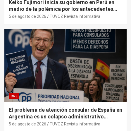
Keiko Fujimori inicia su gobierno en Perú en
medio de la polémica por los antecedentes
penales de su primer gabinete ministerial.
5 de agosto de 2026
TUVOZ Revista Informativa
CRE
El problema de atención consular de España en
Argentina es un colapso administrativo
histórico y sistémico provocado por el PP y
5 de agosto de 2026
TUVOZ Revista Informativa
sus gobiernos.