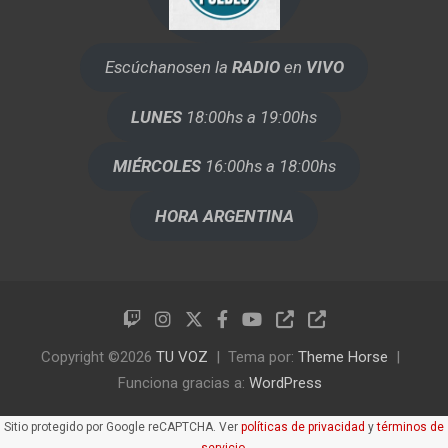
Escúchanos
en la
RADIO
en
VIVO
LUNES
18:00hs a 19:00hs
MIÉRCOLES
16:00hs a 18:00hs
HORA ARGENTINA
Copyright ©2026
TU VOZ
Tema por:
Theme Horse
Funciona gracias a:
WordPress
Sitio protegido por Google reCAPTCHA. Ver
políticas de privacidad
y
términos de
servicio
.