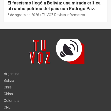
El fascismo llegó a Bolivia: una mirada crítica
al rumbo político del país con Rodrigo Paz.
6 de agosto de 2026
TUVOZ Revista Informativa
Argentina
Bolivia
Chile
China
Colombia
CRE