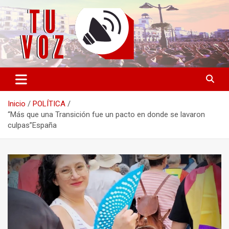
Saltar
al
contenido
Información PLURAL y LIBRE
TU VOZ
Inicio
POLÍTICA
“Más que una Transición fue un pacto en donde se lavaron
culpas”España