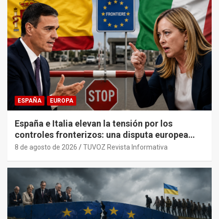
ESPAÑA
EUROPA
España e Italia elevan la tensión por los
controles fronterizos: una disputa europea
con trasfondo político.
8 de agosto de 2026
TUVOZ Revista Informativa