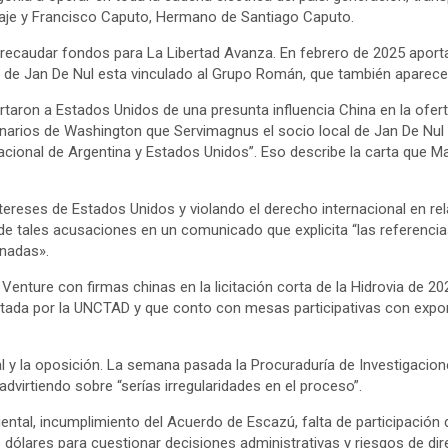
aje y Francisco Caputo, Hermano de Santiago Caputo.
ecaudar fondos para La Libertad Avanza. En febrero de 2025 aportaro
l de Jan De Nul esta vinculado al Grupo Román, que también aparece
ertaron a Estados Unidos de una presunta influencia China en la ofe
onarios de Washington que Servimagnus el socio local de Jan De Nul
acional de Argentina y Estados Unidos”. Eso describe la carta que Ma
tereses de Estados Unidos y violando el derecho internacional en rel
de tales acusaciones en un comunicado que explicita “las referencia
onadas».
nture con firmas chinas en la licitación corta de la Hidrovia de 20
ditada por la UNCTAD y que conto con mesas participativas con export
al y la oposición. La semana pasada la Procuraduría de Investigacion
advirtiendo sobre “serías irregularidades en el proceso”.
al, incumplimiento del Acuerdo de Escazú, falta de participación de 
dólares para cuestionar decisiones administrativas y riesgos de dir