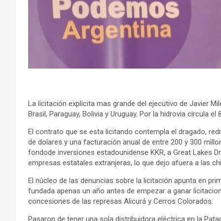
La licitación explicita mas grande del ejecutivo de Javier Mi
Brasil, Paraguay, Bolivia y Uruguay. Por la hidrovia circula
El contrato que se esta licitando contempla el dragado, re
de dolares y una facturación anual de entre 200 y 300 mill
fondode inversiones estadounidense KKR, a Great Lakes Dred
empresas estatales extranjeras, lo que dejo afuera a las chin
El núcleo de las denuncias sobre la licitación apunta en pr
fundada apenas un año antes de empezar a ganar licitacione
concesiones de las represas Alicurá y Cerros Colorados.
Pasaron de tener una sola distribuidora eléctrica en la Pat