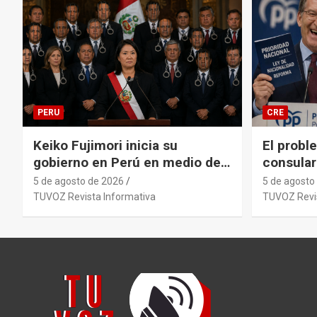
PERU
CRE
Keiko Fujimori inicia su
El probl
gobierno en Perú en medio de
consular
la polémica por los
Argentin
5 de agosto de 2026
5 de agosto
antecedentes penales de su
administr
TUVOZ Revista Informativa
TUVOZ Revis
primer gabinete ministerial.
sistémico 
y su