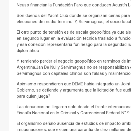
Neuss financian la Fundación Faro que conducen Agustín L
Son dueños del Yacht Club donde se organizan cenas para r
elecciones de medio termino. Y, Servimagnus, el socio loca
El otro punto de tensión es de escala geopolítica ya que al
en segundo lugar en la evaluación tecnica traslado a funci
y esa conexión representaria “un riesgo para la seguridad n
diplomático.
Y, temiendo perder el negocio geopolítico en terminos de in
Argentina.Jan De Nul y Servimagnus no se responsabilizan 
Servimagnus con capitales chinos son falsas y malintenci
Asimismo respondieron que DEME habia integrado un Joint Ve
Gobierno, se defiende y argumenta que la licitación fue au
para quien juega?
Las denuncias no llegaron solo desde el frente internacion
Fiscalía Nacional en lo Criminal y Correccional Federal N° 9 
El organismo señalo ausencia de estudios de impacto ambient
impugnaciones, que exigen una garantía de diez millones de 