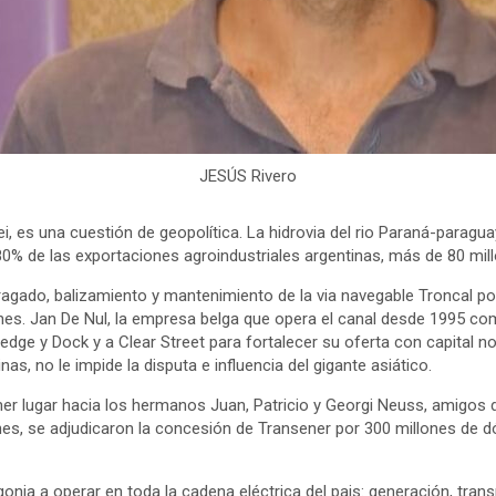
JESÚS Rivero
lei, es una cuestión de geopolítica. La hidrovia del rio Paraná-paragu
 el 80% de las exportaciones agroindustriales argentinas, más de 80 m
dragado, balizamiento y mantenimiento de la via navegable Troncal p
ones. Jan De Nul, la empresa belga que opera el canal desde 1995 co
ge y Dock y a Clear Street para fortalecer su oferta con capital no
as, no le impide la disputa e influencia del gigante asiático.
imer lugar hacia los hermanos Juan, Patricio y Georgi Neuss, amigos
s, se adjudicaron la concesión de Transener por 300 millones de dól
agonia a operar en toda la cadena eléctrica del pais: generación, tra