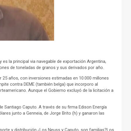
ay es la principal via navegable de exportación Argentina,
illones de toneladas de granos y sus derivados por año.
or 25 años, con inversiones estimadas en 10.000 millones
mpite contra DEME (también belga) que incorporo al
rteamericano. Aunque el Gobierno excluyó de la licitación a
 de Santiago Caputo. A través de su firma Edison Energía
ares junto a Genneia, de Jorge Brito (h) y ganaron las
nsporte y distribución.¿Los Neuss y Caputo, son familias?Los