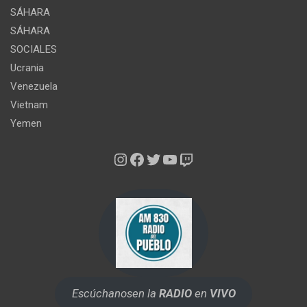
SÁHARA
SÁHARA
SOCIALES
Ucrania
Venezuela
Vietnam
Yemen
Instagram
Facebook
Twitter
YouTube
Twitch
Escúchanos
en la
RADIO
en
VIVO