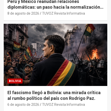
Perú y México reanudan relaciones
diplomáticas: un paso hacia la normalización
tras años de tensión
8 de agosto de 2026
TUVOZ Revista Informativa
BOLIVIA
El fascismo llegó a Bolivia: una mirada crítica
al rumbo político del país con Rodrigo Paz.
6 de agosto de 2026
TUVOZ Revista Informativa