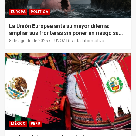
EUROPA
POLÍTICA
La Unión Europea ante su mayor dilema:
ampliar sus fronteras sin poner en riesgo su
sostenibilidad económica.
8 de agosto de 2026
TUVOZ Revista Informativa
MÉXICO
PERU