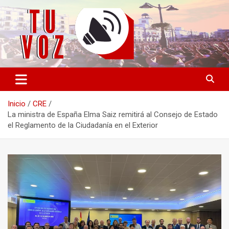
Saltar
al
contenido
Información PLURAL y LIBRE
TU VOZ
Inicio
CRE
La ministra de España Elma Saiz remitirá al Consejo de Estado
el Reglamento de la Ciudadanía en el Exterior