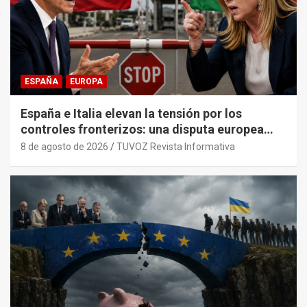
ESPAÑA
EUROPA
España e Italia elevan la tensión por los
controles fronterizos: una disputa europea
con trasfondo político.
8 de agosto de 2026
TUVOZ Revista Informativa