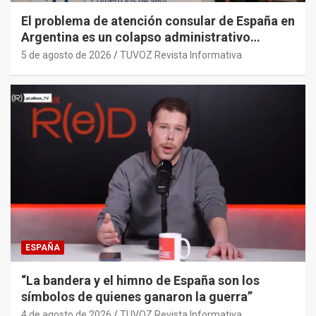
El problema de atención consular de España en
Argentina es un colapso administrativo
histórico y sistémico provocado por el PP y
5 de agosto de 2026
TUVOZ Revista Informativa
sus gobiernos.
ESPAÑA
“La bandera y el himno de España son los
símbolos de quienes ganaron la guerra”
4 de agosto de 2026
TUVOZ Revista Informativa