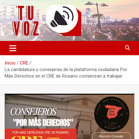
Saltar
al
contenido
Información PLURAL y LIBRE
TU VOZ
Inicio
CRE
La candidatura y consejeras de la plataforma ciudadana Por
Más Derechos en el CRE de Rosario comienzan a trabajar.