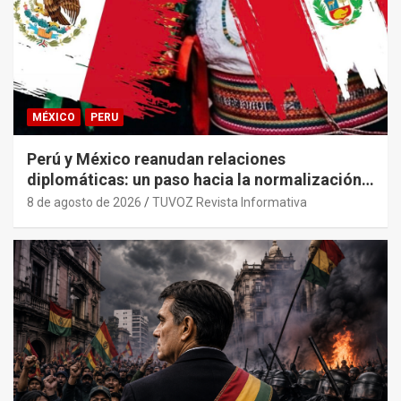
MÉXICO
PERU
Perú y México reanudan relaciones
diplomáticas: un paso hacia la normalización
tras años de tensión
8 de agosto de 2026
TUVOZ Revista Informativa