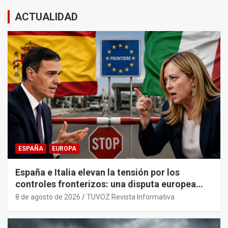
ACTUALIDAD
ESPAÑA
EUROPA
España e Italia elevan la tensión por los
controles fronterizos: una disputa europea
con trasfondo político.
8 de agosto de 2026
TUVOZ Revista Informativa