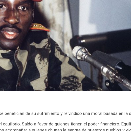
 benefician de su sufrimiento y reivindicó una moral basada en la so
uilibrio. Saldo a favor de quienes tienen el poder financiero. Equil
 acompañar a quienes chupan la sangre de nuestros pueblos y vive