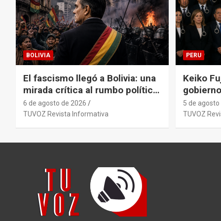
BOLIVIA
PERU
El fascismo llegó a Bolivia: una
Keiko Fuj
mirada crítica al rumbo político
gobierno
del país con Rodrigo Paz.
la polém
6 de agosto de 2026
5 de agosto
antecede
TUVOZ Revista Informativa
TUVOZ Revis
primer g