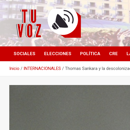
Saltar
al
contenido
Información PLURAL y LIBRE
TU VOZ
SOCIALES
ELECCIONES
POLÍTICA
CRE
L
Inicio
INTERNACIONALES
Thomas Sankara y la descoloniza