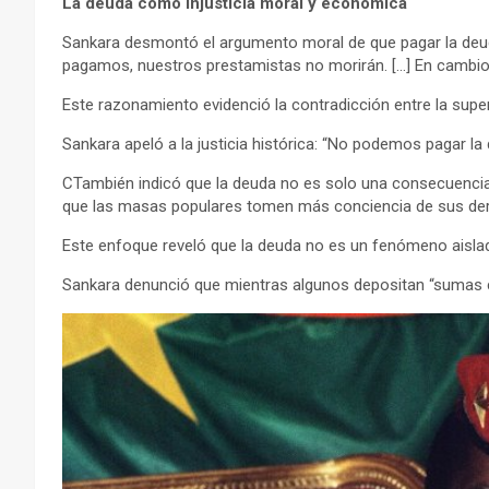
La deuda como injusticia moral y económica
Sankara desmontó el argumento moral de que pagar la deuda
pagamos, nuestros prestamistas no morirán. […] En cambi
Este razonamiento evidenció la contradicción entre la super
Sankara apeló a la justicia histórica: “No podemos pagar l
CTambién indicó que la deuda no es solo una consecuencia 
que las masas populares tomen más conciencia de sus dere
Este enfoque reveló que la deuda no es un fenómeno aislad
Sankara denunció que mientras algunos depositan “sumas c