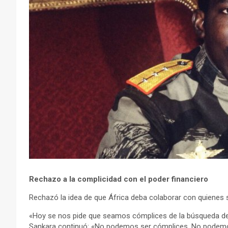
Rechazo a la complicidad con el poder financiero
Rechazó la idea de que África deba colaborar con quienes se
«Hoy se nos pide que seamos cómplices de la búsqueda del eq
Sankara continuó: «No podemos ser cómplices. No podemos