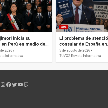
CRE
imori inicia su
El problema de atenci
 en Perú en medio de
consular de España en
ica por los
Argentina es un colap
 de 2026
5 de agosto de 2026
ntes penales de su
administrativo históric
ta Informativa
TUVOZ Revista Informativa
abinete ministerial.
sistémico provocado por el
y sus gobiernos.
Instagram
Facebook
Twitter
YouTube
Twitch