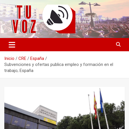
Saltar
al
contenido
Información PLURAL y LIBRE
TU VOZ
Inicio
CRE
España
Subvenciones y ofertas publica empleo y formación en el
trabajo; España