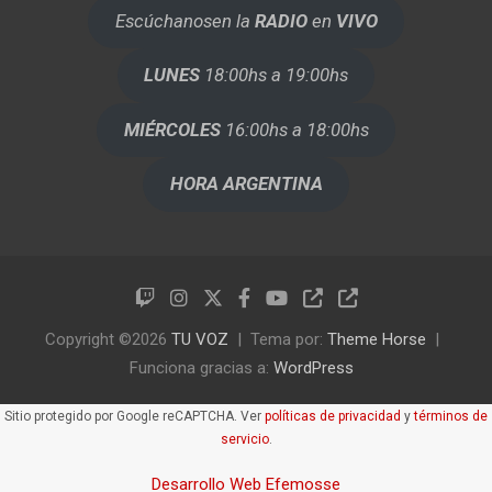
Escúchanos
en la
RADIO
en
VIVO
LUNES
18:00hs a 19:00hs
MIÉRCOLES
16:00hs a 18:00hs
HORA ARGENTINA
Copyright ©2026
TU VOZ
Tema por:
Theme Horse
Funciona gracias a:
WordPress
Sitio protegido por Google reCAPTCHA. Ver
políticas de privacidad
y
términos de
servicio
.
Desarrollo Web Efemosse