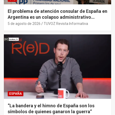
El problema de atención consular de España en
Argentina es un colapso administrativo
histórico y sistémico provocado por el PP y
5 de agosto de 2026
TUVOZ Revista Informativa
sus gobiernos.
ESPAÑA
“La bandera y el himno de España son los
símbolos de quienes ganaron la guerra”