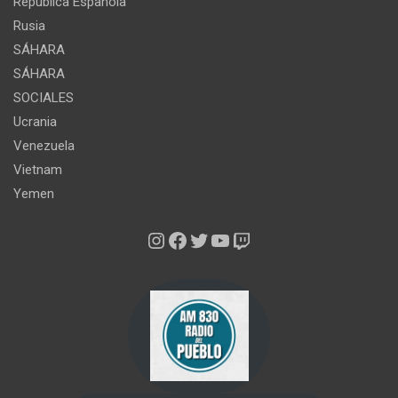
República Española
Rusia
SÁHARA
SÁHARA
SOCIALES
Ucrania
Venezuela
Vietnam
Yemen
Instagram
Facebook
Twitter
YouTube
Twitch