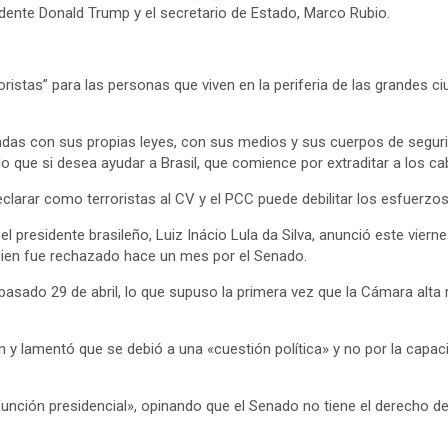
dente Donald Trump y el secretario de Estado, Marco Rubio.
oristas” para las personas que viven en la periferia de las grandes 
ndas con sus propias leyes, con sus medios y sus cuerpos de seguri
 que si desea ayudar a Brasil, que comience por extraditar a los ca
clarar como terroristas al CV y el PCC puede debilitar los esfuerzo
l presidente brasileño, Luiz Inácio Lula da Silva, anunció este vier
uien fue rechazado hace un mes por el Senado.
 pasado 29 de abril, lo que supuso la primera vez que la Cámara a
ción y lamentó que se debió a una «cuestión política» y no por la cap
a función presidencial», opinando que el Senado no tiene el derecho 