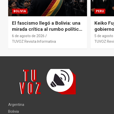
BOLIVIA
PERU
El fascismo llegó a Bolivia: una
Keiko Fuj
mirada crítica al rumbo político
gobierno
del país con Rodrigo Paz.
la polém
6 de agosto de 2026
5 de agosto
antecede
TUVOZ Revista Informativa
TUVOZ Revis
primer g
Argentina
Bolivia