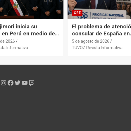
CRE
imori inicia su
El problema de atenci
 en Perú en medio de
consular de España en
ica por los
Argentina es un colap
 de 2026
5 de agosto de 2026
ntes penales de su
administrativo históric
ta Informativa
TUVOZ Revista Informativa
abinete ministerial.
sistémico provocado por el
y sus gobiernos.
Instagram
Facebook
Twitter
YouTube
Twitch