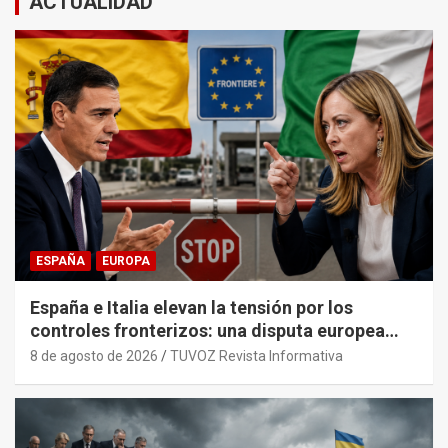
ACTUALIDAD
ESPAÑA
EUROPA
España e Italia elevan la tensión por los
controles fronterizos: una disputa europea
con trasfondo político.
8 de agosto de 2026
TUVOZ Revista Informativa