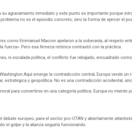
ita su agravamiento inmediato y este punto es importante porque int
roblema no es el episodio concreto, sino la forma de ejercer el pod
deres como Emmanuel Macron apelaron a la soberanía, al respeto entre
 fuerza». Pero esa firmeza retórica contrastó con la práctica.
nes, ni escalada política, el conflicto fue rebajado, encuadrado co
on Washington.Aquí emerge la contradicción central, Europa vende un 
r, estratégica y geopolítica. No es una contradicción accidental, sin
 moral para convertirse en una categoría política. Europa no miente p
 el debate europeo, para el sector pro-OTAN y abiertamente atlantis
o el golpe y la alianza seguiría funcionando.