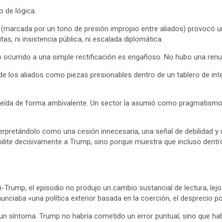
o de lógica.
 (marcada por un tono de presión impropio entre aliados) provocó una
s, ni insistencia pública, ni escalada diplomática.
lo ocurrido a una simple rectificación es engañoso. No hubo una renu
 de los aliados como piezas presionables dentro de un tablero de i
eída de forma ambivalente. Un sector la asumió como pragmatismo, se
erpretándolo como una cesión innecesaria, una señal de debilidad y u
bilite decisivamente a Trump, sino porque muestra que incluso dent
Trump, el episodio no produjo un cambio sustancial de lectura, lej
ciaba «una política exterior basada en la coerción, el desprecio por
n síntoma. Trump no habría cometido un error puntual, sino que habr