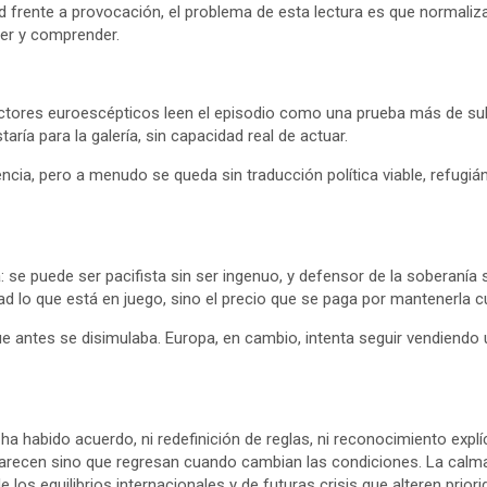
idad frente a provocación, el problema de esta lectura es que normali
ner y comprender.
 sectores euroescépticos leen el episodio como una prueba más de su
ría para la galería, sin capacidad real de actuar.
dencia, pero a menudo se queda sin traducción política viable, refu
 se puede ser pacifista sin ser ingenuo, y defensor de la soberanía s
dad lo que está en juego, sino el precio que se paga por mantenerla c
 antes se disimulaba. Europa, en cambio, intenta seguir vendiendo u
a habido acuerdo, ni redefinición de reglas, ni reconocimiento explíc
arecen sino que regresan cuando cambian las condiciones. La calma ac
los equilibrios internacionales y de futuras crisis que alteren priori