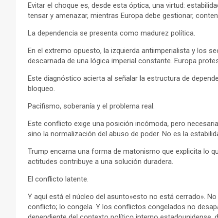
Evitar el choque es, desde esta óptica, una virtud: estabil
tensar y amenazar, mientras Europa debe gestionar, conte
La dependencia se presenta como madurez política.
En el extremo opuesto, la izquierda antiimperialista y los
descarnada de una lógica imperial constante. Europa protesta
Este diagnóstico acierta al señalar la estructura de depen
bloqueo.
Pacifismo, soberanía y el problema real.
Este conflicto exige una posición incómoda, pero necesaria:
sino la normalización del abuso de poder. No es la estabili
Trump encarna una forma de matonismo que explicita lo que
actitudes contribuye a una solución duradera.
El conflicto latente.
Y aquí está el núcleo del asunto»esto no está cerrado». No h
conflicto; lo congela. Y los conflictos congelados no desap
dependiente del contexto político interno estadounidense, de 