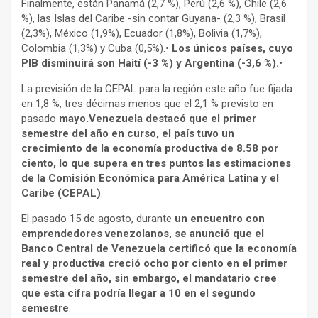
Finalmente, están Panamá (2,7 %), Perú (2,6 %), Chile (2,6
%), las Islas del Caribe -sin contar Guyana- (2,3 %), Brasil
(2,3%), México (1,9%), Ecuador (1,8%), Bolivia (1,7%),
Colombia (1,3%) y Cuba (0,5%).•
Los únicos países, cuyo
PIB disminuirá son Haití (-3 %) y Argentina (-3,6 %).
•
La previsión de la CEPAL para la región este año fue fijada
en 1,8 %, tres décimas menos que el 2,1 % previsto en
pasado
mayo.Venezuela destacó que el primer
semestre del año en curso, el país tuvo un
crecimiento de la economía productiva de 8.58 por
ciento, lo que supera en tres puntos las estimaciones
de la Comisión Económica para América Latina y el
Caribe (CEPAL)
.
El pasado 15 de agosto, durante
un encuentro con
emprendedores venezolanos, se anunció que el
Banco Central de Venezuela certificó que la economía
real y productiva creció ocho por ciento en el primer
semestre del año, sin embargo, el mandatario cree
que esta cifra podría llegar a 10 en el segundo
semestre
.