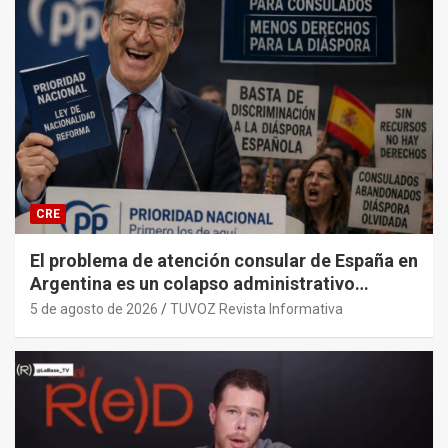
CRE
El problema de atención consular de España en
Argentina es un colapso administrativo
histórico y sistémico provocado por el PP y
5 de agosto de 2026
TUVOZ Revista Informativa
sus gobiernos.