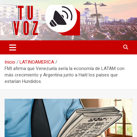
Saltar
al
contenido
Información PLURAL y LIBRE
TU VOZ
Inicio
LATINOAMERICA
FMI afirma que Venezuela sería la economía de LATAM con
más crecimiento y Argentina junto a Haití los países que
estarían Hundidos.