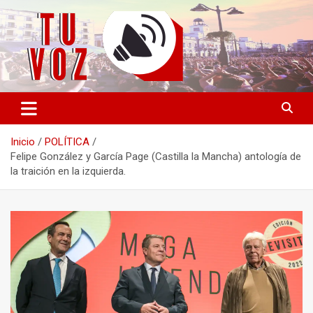
Saltar
al
contenido
Información PLURAL y LIBRE
TU VOZ
Inicio
POLÍTICA
Felipe González y García Page (Castilla la Mancha) antología de
la traición en la izquierda.