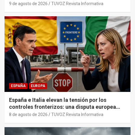
ponen a prueba su liderazgo en el PP
9 de agosto de 2026
TUVOZ Revista Informativa
ESPAÑA
EUROPA
España e Italia elevan la tensión por los
controles fronterizos: una disputa europea
con trasfondo político.
8 de agosto de 2026
TUVOZ Revista Informativa