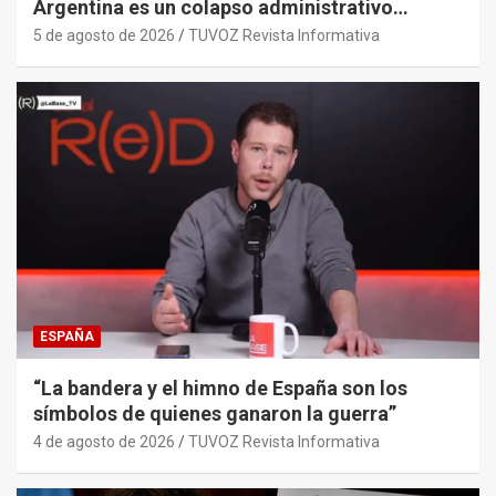
Argentina es un colapso administrativo
histórico y sistémico provocado por el PP y
5 de agosto de 2026
TUVOZ Revista Informativa
sus gobiernos.
ESPAÑA
“La bandera y el himno de España son los
símbolos de quienes ganaron la guerra”
4 de agosto de 2026
TUVOZ Revista Informativa