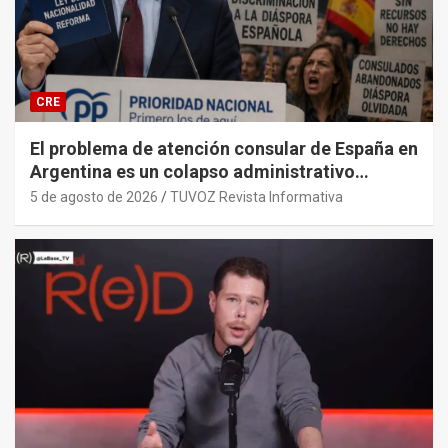
CRE
El problema de atención consular de España en
Argentina es un colapso administrativo
histórico y sistémico provocado por el PP y
5 de agosto de 2026
TUVOZ Revista Informativa
sus gobiernos.