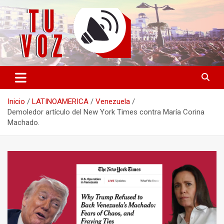
Saltar
al
contenido
Información PLURAL y LIBRE
TU VOZ
Inicio
LATINOAMERICA
Venezuela
Demoledor artículo del New York Times contra María Corina
Machado.