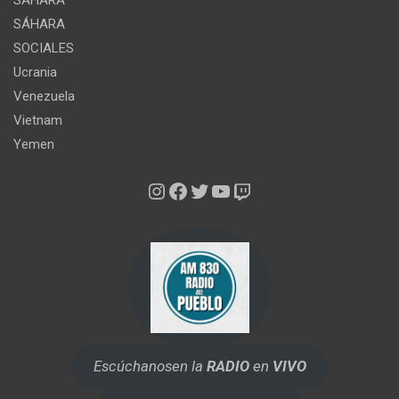
SÁHARA
SÁHARA
SOCIALES
Ucrania
Venezuela
Vietnam
Yemen
Instagram
Facebook
Twitter
YouTube
Twitch
Escúchanos
en la
RADIO
en
VIVO