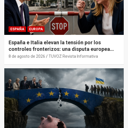
ESPAÑA
EUROPA
España e Italia elevan la tensión por los
controles fronterizos: una disputa europea
con trasfondo político.
8 de agosto de 2026
TUVOZ Revista Informativa