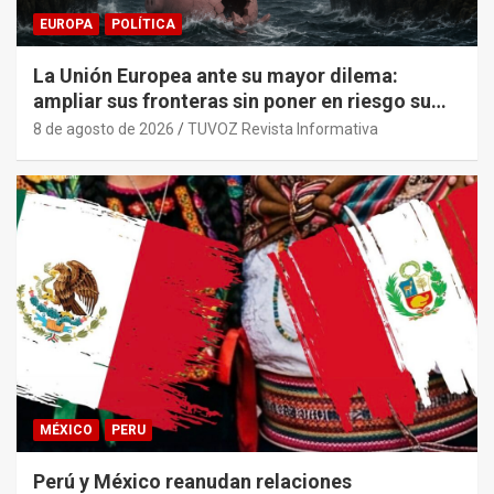
EUROPA
POLÍTICA
La Unión Europea ante su mayor dilema:
ampliar sus fronteras sin poner en riesgo su
sostenibilidad económica.
8 de agosto de 2026
TUVOZ Revista Informativa
MÉXICO
PERU
Perú y México reanudan relaciones