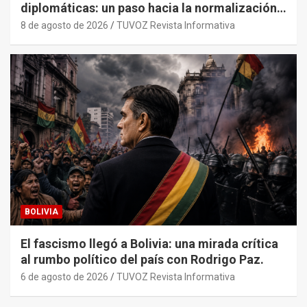
diplomáticas: un paso hacia la normalización
tras años de tensión
8 de agosto de 2026
TUVOZ Revista Informativa
BOLIVIA
El fascismo llegó a Bolivia: una mirada crítica
al rumbo político del país con Rodrigo Paz.
6 de agosto de 2026
TUVOZ Revista Informativa