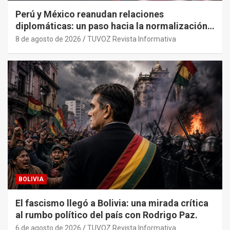
Perú y México reanudan relaciones
diplomáticas: un paso hacia la normalización
tras años de tensión
8 de agosto de 2026
TUVOZ Revista Informativa
BOLIVIA
El fascismo llegó a Bolivia: una mirada crítica
al rumbo político del país con Rodrigo Paz.
6 de agosto de 2026
TUVOZ Revista Informativa