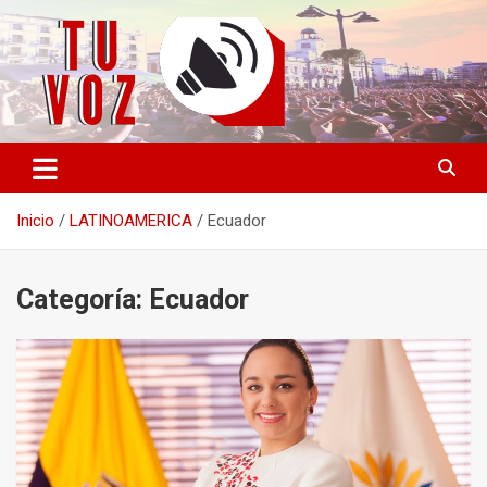
Saltar
al
contenido
Información PLURAL y LIBRE
TU VOZ
Inicio
LATINOAMERICA
Ecuador
Categoría:
Ecuador