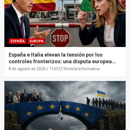
ESPAÑA
EUROPA
España e Italia elevan la tensión por los
controles fronterizos: una disputa europea
con trasfondo político.
8 de agosto de 2026
TUVOZ Revista Informativa