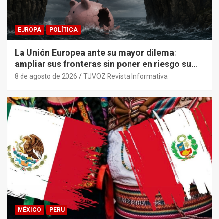
EUROPA
POLÍTICA
La Unión Europea ante su mayor dilema:
ampliar sus fronteras sin poner en riesgo su
sostenibilidad económica.
8 de agosto de 2026
TUVOZ Revista Informativa
MÉXICO
PERU