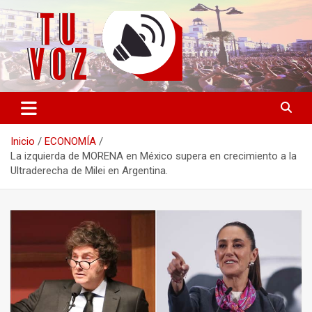
Saltar
al
contenido
Información PLURAL y LIBRE
TU VOZ
Inicio
ECONOMÍA
La izquierda de MORENA en México supera en crecimiento a la
Ultraderecha de Milei en Argentina.