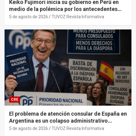
Keiko Fujimori inicia su gobierno en Perú en
medio de la polémica por los antecedentes
penales de su primer gabinete ministerial.
5 de agosto de 2026
TUVOZ Revista Informativa
CRE
El problema de atención consular de España en
Argentina es un colapso administrativo
histórico y sistémico provocado por el PP y
5 de agosto de 2026
TUVOZ Revista Informativa
sus gobiernos.