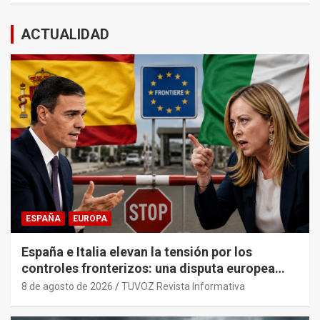
ACTUALIDAD
ESPAÑA
EUROPA
España e Italia elevan la tensión por los
controles fronterizos: una disputa europea
con trasfondo político.
8 de agosto de 2026
TUVOZ Revista Informativa