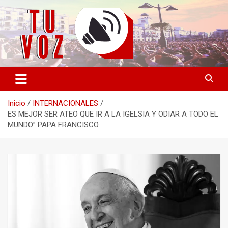
Saltar
al
contenido
Información PLURAL y LIBRE
TU VOZ
Inicio
INTERNACIONALES
ES MEJOR SER ATEO QUE IR A LA IGELSIA Y ODIAR A TODO EL
MUNDO” PAPA FRANCISCO