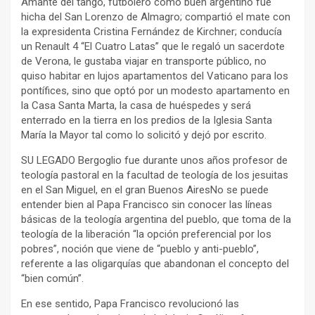
Amante del tango, futbolero como buen argentino fue
hicha del San Lorenzo de Almagro; compartió el mate con
la expresidenta Cristina Fernández de Kirchner; conducía
un Renault 4 “El Cuatro Latas” que le regaló un sacerdote
de Verona, le gustaba viajar en transporte público, no
quiso habitar en lujos apartamentos del Vaticano para los
pontífices, sino que optó por un modesto apartamento en
la Casa Santa Marta, la casa de huéspedes y será
enterrado en la tierra en los predios de la Iglesia Santa
María la Mayor tal como lo solicitó y dejó por escrito.
SU LEGADO Bergoglio fue durante unos años profesor de
teología pastoral en la facultad de teología de los jesuitas
en el San Miguel, en el gran Buenos AiresNo se puede
entender bien al Papa Francisco sin conocer las líneas
básicas de la teología argentina del pueblo, que toma de la
teología de la liberación “la opción preferencial por los
pobres”, noción que viene de “pueblo y anti-pueblo”,
referente a las oligarquías que abandonan el concepto del
“bien común”.
En ese sentido, Papa Francisco revolucionó las