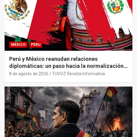
MÉXICO
PERU
Perú y México reanudan relaciones
diplomáticas: un paso hacia la normalización
tras años de tensión
8 de agosto de 2026
TUVOZ Revista Informativa