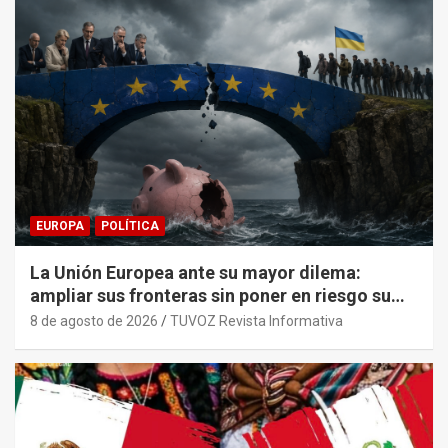
EUROPA
POLÍTICA
La Unión Europea ante su mayor dilema:
ampliar sus fronteras sin poner en riesgo su
sostenibilidad económica.
8 de agosto de 2026
TUVOZ Revista Informativa