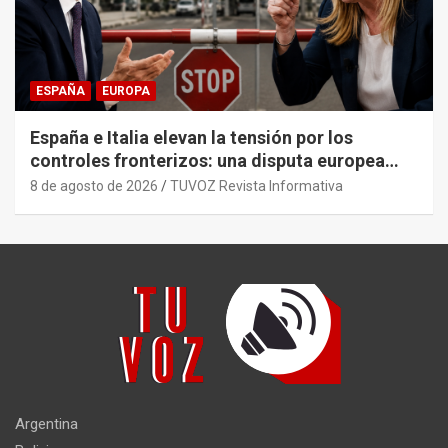
ESPAÑA
EUROPA
España e Italia elevan la tensión por los
controles fronterizos: una disputa europea
con trasfondo político.
8 de agosto de 2026
TUVOZ Revista Informativa
Argentina