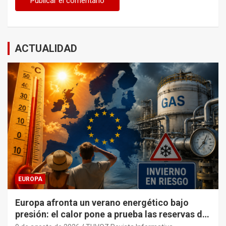
ACTUALIDAD
EUROPA
Europa afronta un verano energético bajo
presión: el calor pone a prueba las reservas de
gas ante el próximo invierno