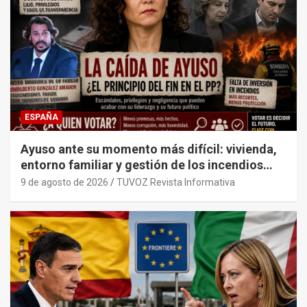
ESPAÑA
Ayuso ante su momento más difícil: vivienda,
entorno familiar y gestión de los incendios
ponen a prueba su liderazgo en el PP
9 de agosto de 2026
TUVOZ Revista Informativa