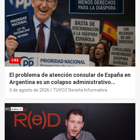
CRE
El problema de atención consular de España en
Argentina es un colapso administrativo
histórico y sistémico provocado por el PP y
5 de agosto de 2026
TUVOZ Revista Informativa
sus gobiernos.