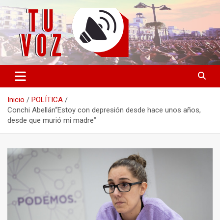
Saltar
al
contenido
Información PLURAL y LIBRE
TU VOZ
Inicio
POLÍTICA
Conchi Abellán“Estoy con depresión desde hace unos años,
desde que murió mi madre”