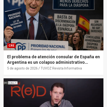
CRE
El problema de atención consular de España en
Argentina es un colapso administrativo
histórico y sistémico provocado por el PP y
5 de agosto de 2026
TUVOZ Revista Informativa
sus gobiernos.