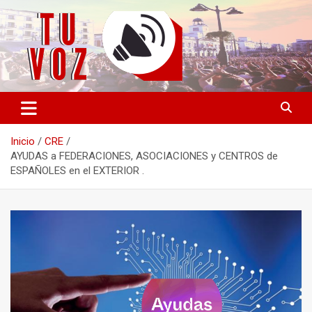
Saltar
al
contenido
Información PLURAL y LIBRE
TU VOZ
Inicio
CRE
AYUDAS a FEDERACIONES, ASOCIACIONES y CENTROS de
ESPAÑOLES en el EXTERIOR .