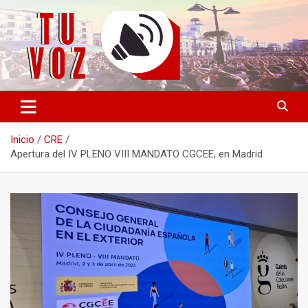
Saltar
al
contenido
Información PLURAL y LIBRE
TU VOZ
Inicio
CRE
Apertura del IV PLENO VIII MANDATO CGCEE, en Madrid