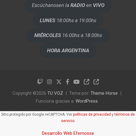
Escúchanos
en la
RADIO
en
VIVO
LUNES
18:00hs a 19:00hs
MIÉRCOLES
16:00hs a 18:00hs
HORA ARGENTINA
Copyright ©2026
TU VOZ
Tema por:
Theme Horse
Funciona gracias a:
WordPress
Sitio protegido por Google reCAPTCHA. Ver
políticas de privacidad
y
términos de
servicio
.
Desarrollo Web Efemosse