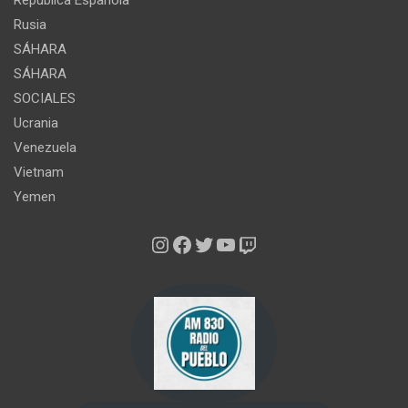
República Española
Rusia
SÁHARA
SÁHARA
SOCIALES
Ucrania
Venezuela
Vietnam
Yemen
Instagram
Facebook
Twitter
YouTube
Twitch