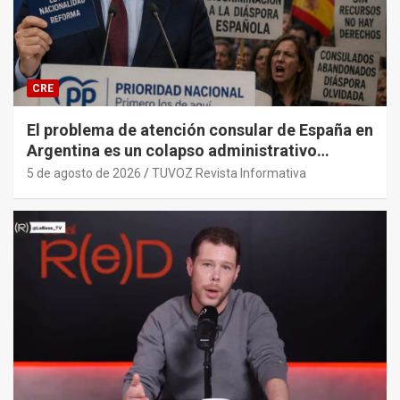
CRE
El problema de atención consular de España en
Argentina es un colapso administrativo
histórico y sistémico provocado por el PP y
5 de agosto de 2026
TUVOZ Revista Informativa
sus gobiernos.