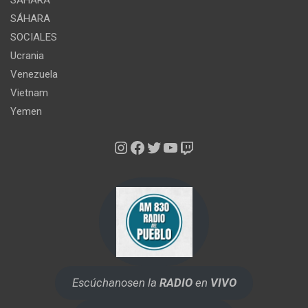
SÁHARA
SÁHARA
SOCIALES
Ucrania
Venezuela
Vietnam
Yemen
Instagram
Facebook
Twitter
YouTube
Twitch
Escúchanos
en la
RADIO
en
VIVO