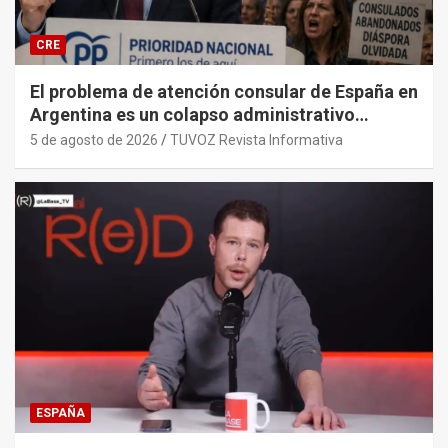
CRE
El problema de atención consular de España en
Argentina es un colapso administrativo
histórico y sistémico provocado por el PP y
5 de agosto de 2026
TUVOZ Revista Informativa
sus gobiernos.
ESPAÑA